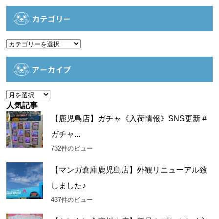
カテゴリー
カ
テ
ゴ
アーカイブ
リ
ー
ア
ー
人気記事
カ
【鹿児島店】ガチャ《入荷情報》SNS更新 #
イ
ガチャ...
ブ
732件のビュー
【マンガ倉庫鹿児島店】外観リニューアル致
しました♪
437件のビュー