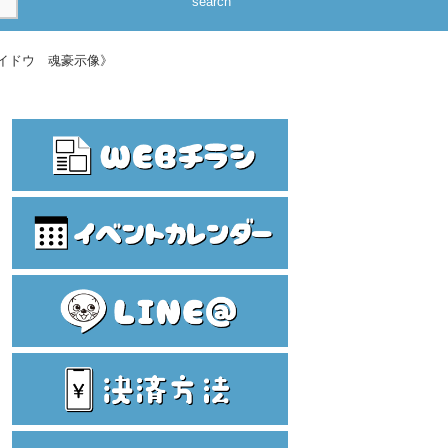
search
 カイドウ 魂豪示像》