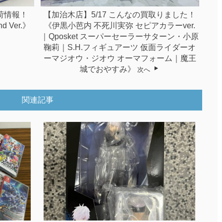
入荷情報！
【加治木店】5/17 こんなの買取りました！
 Ver.》
《伊黒小芭内 不死川実弥 セピアカラーver.
｜Qposket スーパーセーラーサターン・小原
鞠莉｜S.H.フィギュアーツ 仮面ライダーオ
ーマジオウ・ジオウ オーマフォーム｜魔王
城でおやすみ》
次へ
関連記事