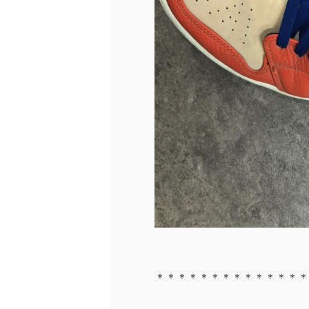
＊＊＊＊＊＊＊＊＊＊＊＊＊＊