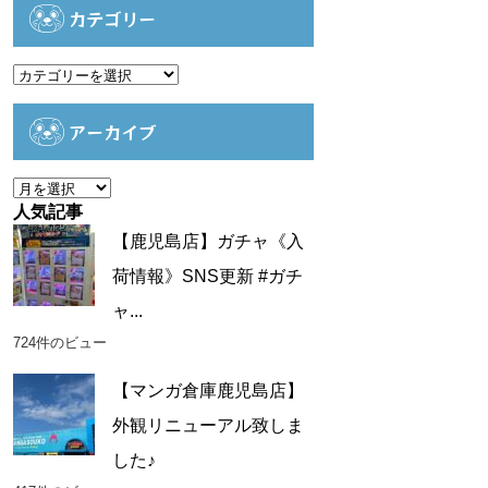
カテゴリー
カ
テ
ゴ
アーカイブ
リ
ー
ア
ー
人気記事
カ
【鹿児島店】ガチャ《入
イ
荷情報》SNS更新 #ガチ
ブ
ャ...
724件のビュー
【マンガ倉庫鹿児島店】
外観リニューアル致しま
した♪