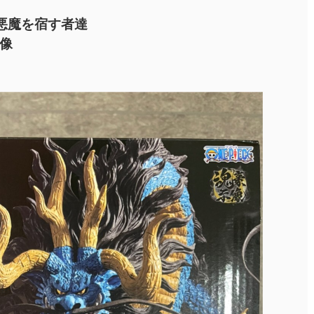
悪魔を宿す者達
像