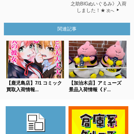
之助BIGぬいぐるみ》入荷
しました！★
次へ
関連記事
【鹿児島店】7/1 コミック
【加治木店】アミューズ
買取入荷情報...
景品入荷情報《ド...