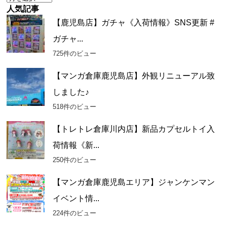
ー
人気記事
カ
【鹿児島店】ガチャ《入荷情報》SNS更新 #
イ
ガチャ...
ブ
725件のビュー
【マンガ倉庫鹿児島店】外観リニューアル致
しました♪
518件のビュー
【トレトレ倉庫川内店】新品カプセルトイ入
荷情報《新...
250件のビュー
【マンガ倉庫鹿児島エリア】ジャンケンマン
イベント情...
224件のビュー