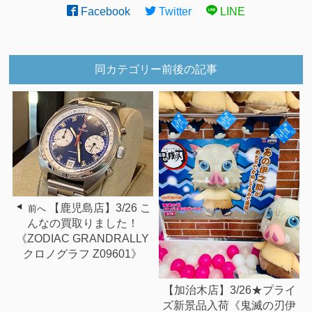
Facebook
Twitter
LINE
同カテゴリー前後の記事
【鹿児島店】3/26 こ
前へ
んなの買取りました！
《ZODIAC GRANDRALLY
クロノグラフ Z09601》
【加治木店】3/26★プライ
ズ新景品入荷《鬼滅の刃伊