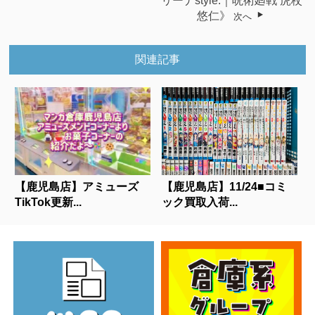
リーナstyle.｜呪術廻戦 虎杖
悠仁》
次へ
関連記事
【鹿児島店】アミューズ
【鹿児島店】11/24■コミ
TikTok更新...
ック買取入荷...