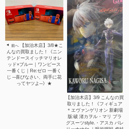
【加治木店】3/8★こ
前へ
んなの買取ました！《ニン
テンドースイッチマリオレ
ッド×ブルー｜ワンピース
一番くじ｜Re:ゼロ 一番く
じ ─喜びなさい、両手に花
ってヤツよ─》★
【加治木店】3/9 こんなの買
取りました！《フィギュア
＊エヴァンゲリオン 新劇場
版:破 渚カヲル・マリ プラ
グスーツstyle.・アスカ バレ