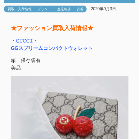
2020年9月3日
買取・入荷情報
ブランド
鹿児島店
古着
★ファッション買取入荷情報★
・𝙶𝚄𝙲𝙲𝙸・
GGスプリームコンパクトウォレット
箱、保存袋有
美品