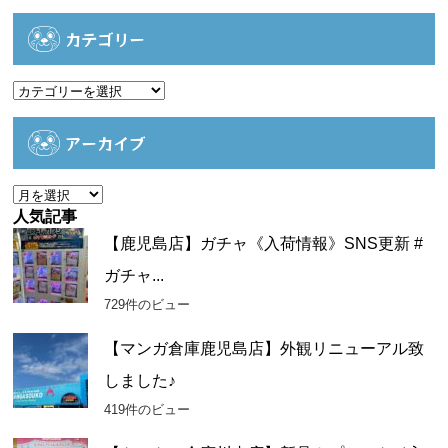
カテゴリー
カ
テ
ゴ
アーカイブ
リ
ー
ア
ー
人気記事
カ
【鹿児島店】ガチャ《入荷情報》SNS更新 #
イ
ガチャ...
ブ
729件のビュー
【マンガ倉庫鹿児島店】外観リニューアル致
しました♪
419件のビュー