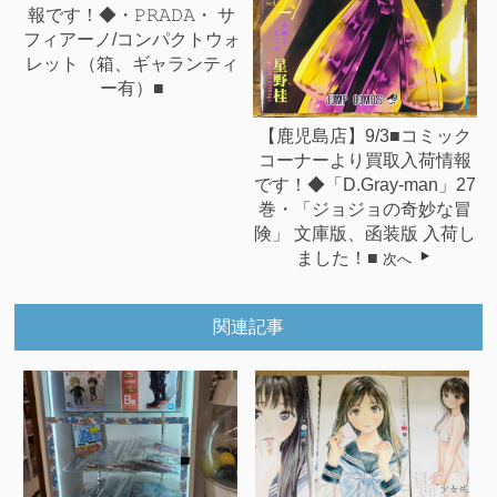
報です！◆・𝙿𝚁𝙰𝙳𝙰・ サ
フィアーノ/コンパクトウォ
レット（箱、ギャランティ
ー有）■
【鹿児島店】9/3■コミック
コーナーより買取入荷情報
です！◆「D.Gray-man」27
巻・「ジョジョの奇妙な冒
険」 文庫版、函装版 入荷し
ました！■
次へ
関連記事