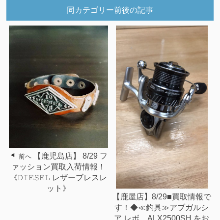
同カテゴリー前後の記事
【鹿児島店】 8/29 フ
前へ
ァッション買取入荷情報！
《𝙳𝙸𝙴𝚂𝙴𝙻 レザーブレスレ
ット》
【鹿屋店】8/29■買取情報で
す！◆≪釣具≫アブガルシ
ア レボ ALX2500SH をお