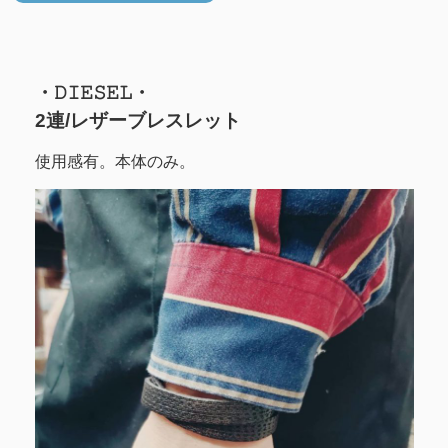
・𝙳𝙸𝙴𝚂𝙴𝙻・
2連/レザーブレスレット
使用感有。本体のみ。