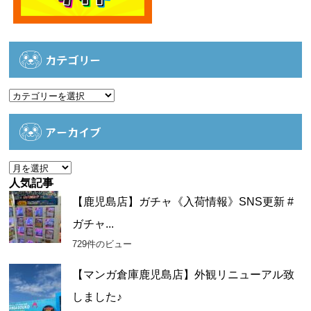
カテゴリー
カ
テ
ゴ
アーカイブ
リ
ー
ア
ー
人気記事
カ
【鹿児島店】ガチャ《入荷情報》SNS更新 #
イ
ガチャ...
ブ
729件のビュー
【マンガ倉庫鹿児島店】外観リニューアル致
しました♪