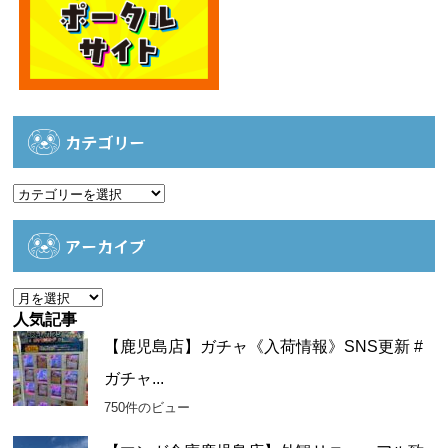
カテゴリー
カ
テ
ゴ
アーカイブ
リ
ー
ア
ー
人気記事
カ
【鹿児島店】ガチャ《入荷情報》SNS更新 #
イ
ガチャ...
ブ
750件のビュー