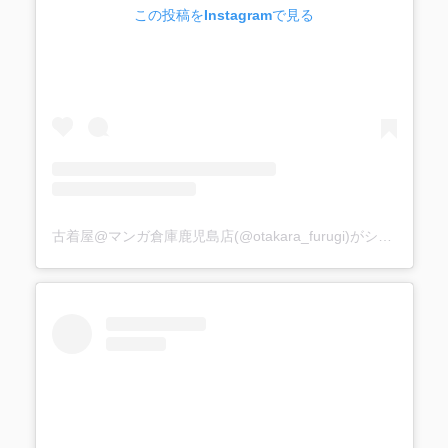
この投稿をInstagramで見る
古着屋@マンガ倉庫鹿児島店(@otakara_furugi)がシェアした投稿