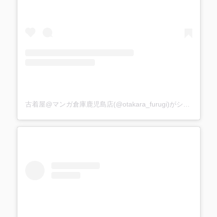
古着屋@マンガ倉庫鹿児島店(@otakara_furugi)がシェアした投稿