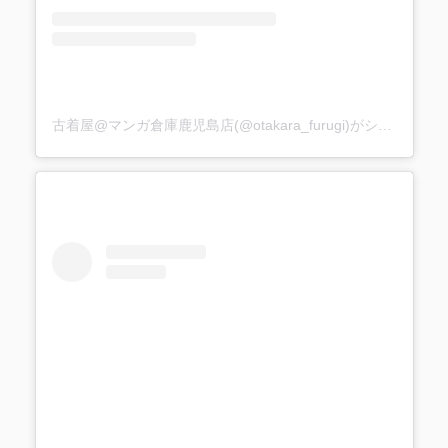
古着屋@マンガ倉庫鹿児島店(@otakara_furugi)がシェアした投稿