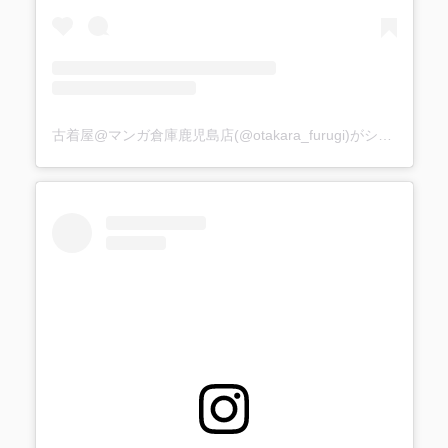
古着屋@マンガ倉庫鹿児島店(@otakara_furugi)がシェアした投稿