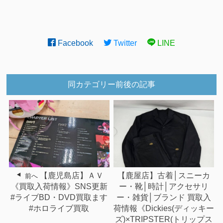
Facebook
Twitter
LINE
同カテゴリー前後の記事
【鹿児島店】ＡＶ
【鹿屋店】古着│スニーカ
前へ
《買取入荷情報》SNS更新
ー・靴│時計│アクセサリ
#ライブBD・DVD買取ます
ー・雑貨│ブランド 買取入
#ホロライブ買取
荷情報《Dickies(ディッキー
ズ)×TRIPSTER(トリップス