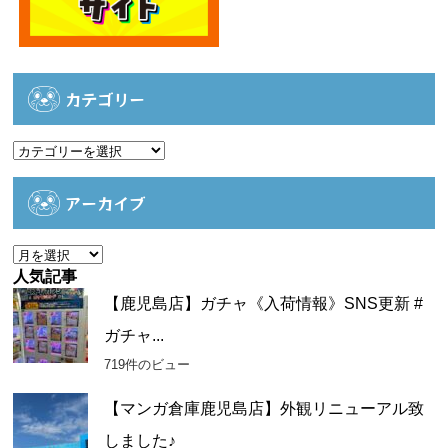
カテゴリー
カ
テ
ゴ
アーカイブ
リ
ー
ア
ー
人気記事
カ
【鹿児島店】ガチャ《入荷情報》SNS更新 #
イ
ガチャ...
ブ
719件のビュー
【マンガ倉庫鹿児島店】外観リニューアル致
しました♪