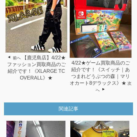
【鹿児島店】4/22★
前へ
4/22★ゲーム買取商品のご
ファッション買取商品のご
紹介です！《スイッチ｜あ
紹介です！《XLARGE TC
つまれどうぶつの森｜マリ
OVERALL》★
オカート8デラックス》★
次
へ
関連記事