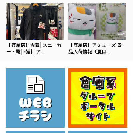
【鹿屋店】古着│スニーカ
【鹿屋店】アミューズ 景
ー・靴│時計│ア...
品入荷情報《夏目...