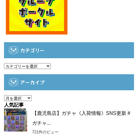
カテゴリー
カ
テ
ゴ
アーカイブ
リ
ー
ア
ー
人気記事
カ
【鹿児島店】ガチャ《入荷情報》SNS更新 #
イ
ガチャ...
ブ
721件のビュー