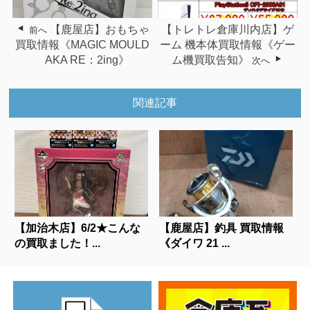
【鹿屋店】おもちゃ
【トレトレ倉庫川内店】ゲ
前へ
買取情報《MAGIC MOULD
ーム 機本体買取情報《ゲー
AKA RE：2ing》
ム機買取告知》
次へ
関連記事
【加治木店】6/2★こんな
【鹿屋店】釣具 買取情報
の買取ました！...
《ダイワ 21 ...