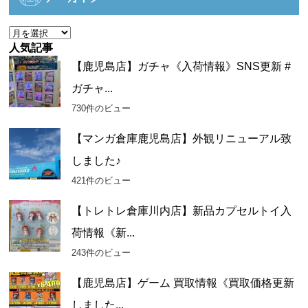
リ
ー
ア
ー
人気記事
カ
【鹿児島店】ガチャ《入荷情報》SNS更新 #
イ
ガチャ...
ブ
730件のビュー
【マンガ倉庫鹿児島店】外観リニューアル致
しました♪
421件のビュー
【トレトレ倉庫川内店】新品カプセルトイ入
荷情報《新...
243件のビュー
【鹿児島店】ゲーム 買取情報《買取価格更新
しました...