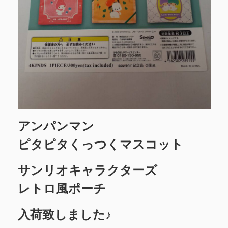
アンパンマン
ピタピタくっつくマスコット
サンリオキャラクターズ
レトロ風ポーチ
入荷致しました♪