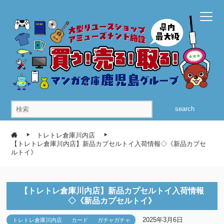
search
トレトレ倉庫川内店
【トレトレ倉庫川内店】新品カプセルトイ入荷情報◇《新品カプセ
ルトイ》
【トレトレ倉庫川内店】新品カプセルトイ入荷情報
◇《新品カプセルトイ》
2025年3月6日
トレトレ倉庫川内店
カード
ガチャガチャ