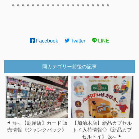
＊＊＊＊＊＊＊＊＊＊＊＊＊＊＊＊＊＊＊＊
Facebook
Twitter
LINE
同カテゴリー前後の記事
【鹿屋店】カード 販
【加治木店】新品カプセル
前へ
売情報《ジャンクパック》
トイ入荷情報◇《新品カプ
セルトイ》
次へ