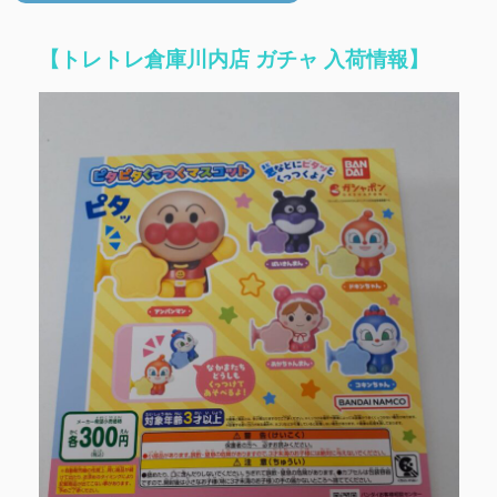
【トレトレ倉庫川内店 ガチャ 入荷情報】