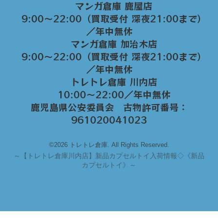
マンガ倉庫 鹿屋店
9:00～22:00（買取受付 深夜21:00まで）
／年中無休
マンガ倉庫 加治木店
9:00〜22:00（買取受付 深夜21:00まで）
／年中無休
トレトレ倉庫 川内店
10:00〜22:00／年中無休
鹿児島県公安委員会 古物許可番号：
961020041023
©2026 トレトレ倉庫. All Rights Reserved.
～
【トレトレ倉庫川内店】新品カプセルトイ入荷情報◇《新品
カプセルトイ》～