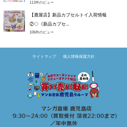
113件のビュー
【鹿屋店】新品カプセルトイ入荷情報
②◇《新品カプセ...
106件のビュー
サイトマップ
個人情報保護方針
マンガ倉庫 鹿児島店
9:30～24:00（買取受付 深夜22:00まで）
／年中無休