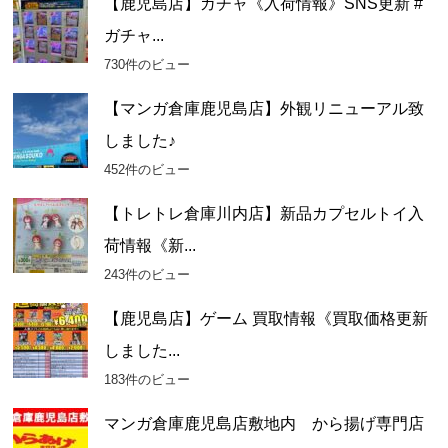
【鹿児島店】ガチャ《入荷情報》SNS更新 #
イ
ガチャ...
ブ
730件のビュー
【マンガ倉庫鹿児島店】外観リニューアル致
しました♪
452件のビュー
【トレトレ倉庫川内店】新品カプセルトイ入
荷情報《新...
243件のビュー
【鹿児島店】ゲーム 買取情報《買取価格更新
しました...
183件のビュー
マンガ倉庫鹿児島店敷地内 から揚げ専門店