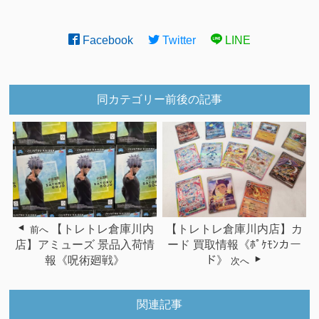
Facebook
Twitter
LINE
同カテゴリー前後の記事
【トレトレ倉庫川内
【トレトレ倉庫川内店】カ
前へ
店】アミューズ 景品入荷情
ード 買取情報《ﾎﾟｹﾓﾝカー
報《呪術廻戦》
ド》
次へ
関連記事