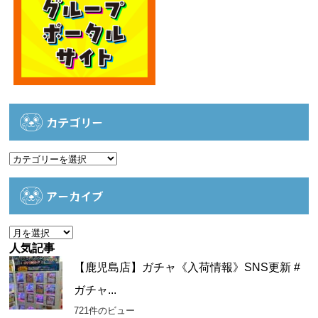
カテゴリー
カ
テ
ゴ
アーカイブ
リ
ー
ア
ー
人気記事
カ
【鹿児島店】ガチャ《入荷情報》SNS更新 #
イ
ガチャ...
ブ
721件のビュー