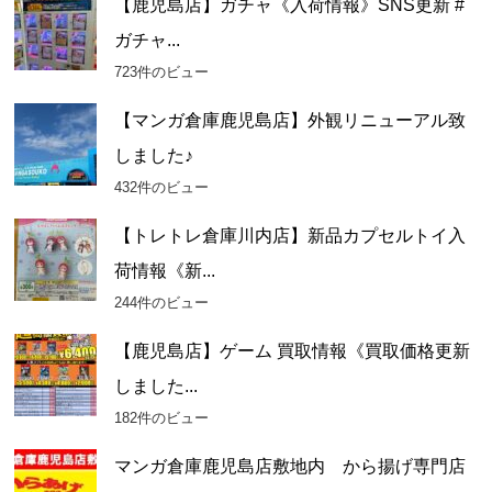
【鹿児島店】ガチャ《入荷情報》SNS更新 #
イ
ガチャ...
ブ
723件のビュー
【マンガ倉庫鹿児島店】外観リニューアル致
しました♪
432件のビュー
【トレトレ倉庫川内店】新品カプセルトイ入
荷情報《新...
244件のビュー
【鹿児島店】ゲーム 買取情報《買取価格更新
しました...
182件のビュー
マンガ倉庫鹿児島店敷地内 から揚げ専門店