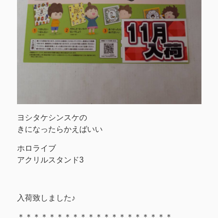
ヨシタケシンスケの
きになったらかえばいい
ホロライブ
アクリルスタンド3
入荷致しました♪
＊＊＊＊＊＊＊＊＊＊＊＊＊＊＊＊＊＊＊＊