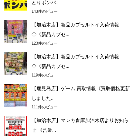
とりボンバ...
143件のビュー
【加治木店】新品カプセルトイ入荷情報
◇《新品カプセ...
123件のビュー
【加治木店】新品カプセルトイ入荷情報
◇《新品カプセ...
119件のビュー
【鹿児島店】ゲーム 買取情報《買取価格更新
しました...
111件のビュー
【加治木店】マンガ倉庫加治木店よりお知ら
せ 《営業...