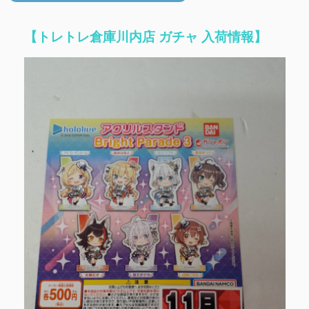
【トレトレ倉庫川内店 ガチャ 入荷情報】