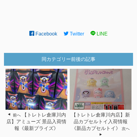
Facebook
Twitter
LINE
同カテゴリー前後の記事
【トレトレ倉庫川内
【トレトレ倉庫川内店】新
前へ
店】アミューズ 景品入荷情
品カプセルトイ入荷情報
報《最新プライズ》
《新品カプセルトイ》
次へ