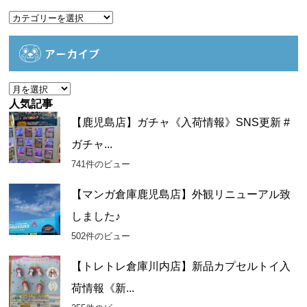
カ
テ
ゴ
アーカイブ
リ
ー
ア
ー
人気記事
カ
【鹿児島店】ガチャ《入荷情報》SNS更新 #
イ
ガチャ...
ブ
741件のビュー
【マンガ倉庫鹿児島店】外観リニューアル致
しました♪
502件のビュー
【トレトレ倉庫川内店】新品カプセルトイ入
荷情報《新...