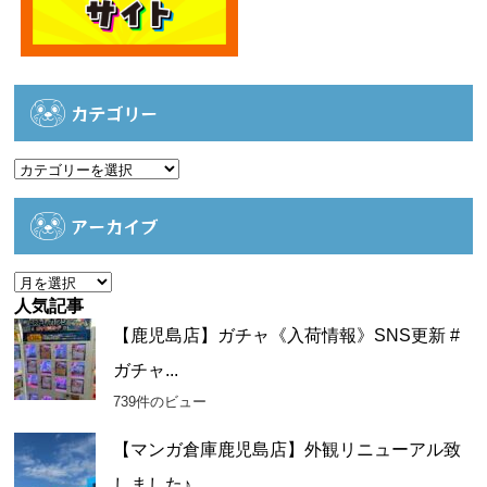
カテゴリー
カ
テ
ゴ
アーカイブ
リ
ー
ア
ー
人気記事
カ
【鹿児島店】ガチャ《入荷情報》SNS更新 #
イ
ガチャ...
ブ
739件のビュー
【マンガ倉庫鹿児島店】外観リニューアル致
しました♪